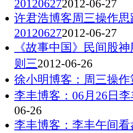
20120627
2012-06-27
许君浩博客周三操作思
20120627
2012-06-27
《故事中国》民间股神
则三
2012-06-26
徐小明博客：周三操作策略
李丰博客：06月26日李丰
06-26
李丰博客：李丰午间看盘2