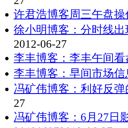
27
许君浩博客周三午盘操作思
徐小明博客：分时线出现技
2012-06-27
李丰博客：李丰午间看盘（
李丰博客：早间市场信息2
冯矿伟博客：利好反弹的技
27
冯矿伟博客：6月27日