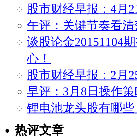
股市财经早报：4月2
午评：关键节奏看清
谈股论金201511
心！
股市财经早报：2月2
早评：3月8日操作策
锂电池龙头股有哪些
热评文章