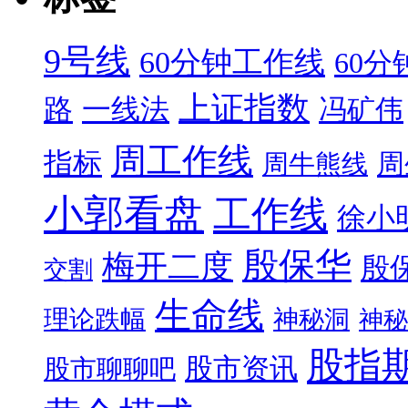
9号线
60分钟工作线
60
上证指数
路
一线法
冯矿伟
周工作线
指标
周
周牛熊线
小郭看盘
工作线
徐小
殷保华
梅开二度
殷
交割
生命线
理论跌幅
神秘洞
神秘
股指
股市资讯
股市聊聊吧