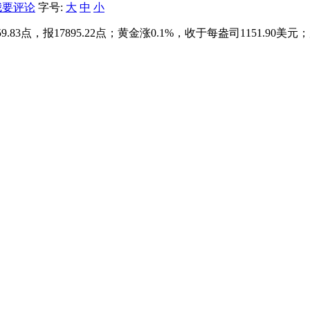
我要评论
字号:
大
中
小
59.83点，报17895.22点；黄金涨0.1%，收于每盎司1151.9