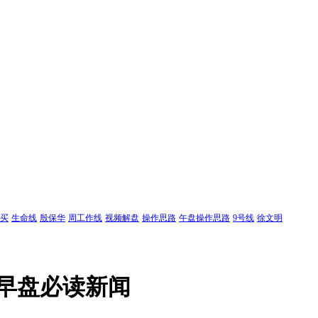
买
生命线
殷保华
周工作线
视频解盘
操作思路
午盘操作思路
9号线
徐文明
者早盘必读新闻