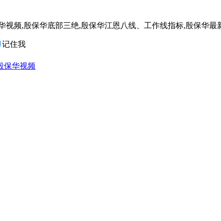
殷保华底部三绝,殷保华江恩八线、工作线指标,殷保华最新大盘分析 w
记住我
殷保华视频