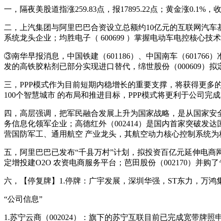
一，隔夜美股道指涨259.83点，报17895.22点；黄金涨0.1%，
二，上汽集团与阿里巴巴合资设立总额约10亿元的互联网汽车基金
系统龙头企业；均胜电子（ 600699 ）掌握电动车电控核心技
③南华早报消息，中国铁建（601186）、中国南车（6017
发的高铁胶粘剂已部分实现进口替代，绵世股份（000609）
三，PPP模式作为目前短期内稳增长的重要支撑，将获得更多的政
100个智慧城市 的布局和推进目标，PPP模式将更利于公司完
四，高层强调，把军民融合发展上升为国家战略，是从国家安全和
务信息化领军企业；高德红外（002414）是国内首家突破发
营国防军工、通用航空 产业龙头，其航空动力核心控制系统
五，阿里巴巴已发布“千县万村”计划，拟投资百亿元延伸电商网络
定增投建O2O 农资电商服务平台；芭田股份（002170）并
六，【停复牌】1.停牌：广宇发展，深圳华强，ST东力，万
“公司信息”
1.苏宁云商（002024）：旗下的苏宁互联目前已完成宽带牌