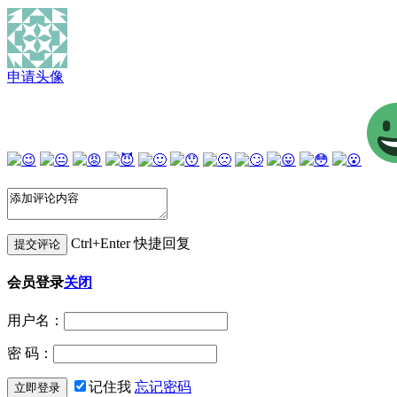
申请头像
Ctrl+Enter 快捷回复
会员登录
关闭
用户名：
密 码：
记住我
忘记密码