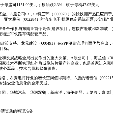
收于每盎司1151.90美元；原油跌2.3%，收于每桶47.05美元
。A股公司中，中科三环（ 000970 ）的钕铁硼产品已应用于上
术；亚太股份（002284）的汽车电子 操纵稳定系统正逐步实现产
66）准备合作参与东南亚首个高铁 建设项目，连接吉隆坡和新加坡，
拟定增进军铁路车辆配套产品。
策支持。龙元建设（600491）在PPP项目管理方面优势突出，
成目标。
发展战略全局出发作出的重大决策。A股公司中，海兰信（3000
达国家技术垄断实现红外热成像芯片量产的企业，也是首家进入完整
为核心军品，技术含量和壁垒很高。
，农资电商行业的增长空间值得期待。A股的诺普信（002215）
购了专注农业信息化的金禾天成。
鸿集团，华域汽车，华润双鹤，新南洋，海伦钢琴。2.复牌：喜临
照申请资质的料理准备