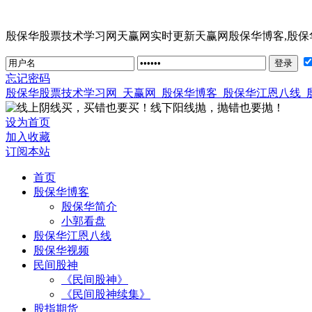
殷保华股票技术学习网天赢网实时更新天赢网殷保华博客,殷保华视频,
忘记密码
殷保华股票技术学习网_天赢网_殷保华博客_殷保华江恩八线_
设为首页
加入收藏
订阅本站
首页
殷保华博客
殷保华简介
小郭看盘
殷保华江恩八线
殷保华视频
民间股神
《民间股神》
《民间股神续集》
股指期货