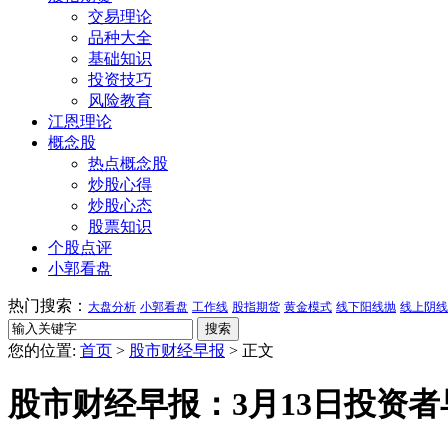
交易理论
品种大全
基础知识
投资技巧
风险教育
江恩理论
概念股
热点概念股
炒股心得
炒股心态
股票知识
个股点评
小郭看盘
热门搜索：
大盘分析
小郭看盘
工作线
股指期货
黄金模式
线下阳线抛
线上阴线
您的位置:
首页
>
股市财经早报
> 正文
股市财经早报：3月13日投资