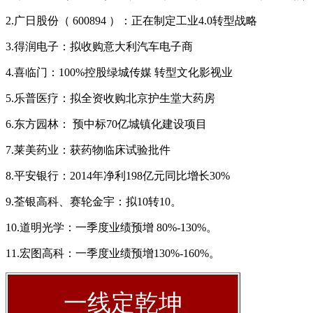
2.广日股份（ 600894 ）：正在制定工业4.0转型战略
3.得润电子：拟收购意大利汽车电子商
4.喜临门：100%控股绿城传媒 转型文化影视业
5.乐普医疗：拟全资收购北京护生堂大药房
6.东方园林： 预中标70亿城镇化建设项目
7.莱美药业：获药物临床试验批件
8.平安银行：2014年净利198亿元同比增长30%
9.荃银高科、赛轮金宇：拟10转10。
10.道明光学：一季度业绩预增 80%-130%。
11.宏图高科：一季度业绩预增130%-160%。
一线定乾坤