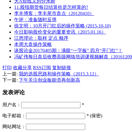
大A短线又到分水岭
11.股指期货每日结算价是怎样算的?
李丰博客：李丰尾市盘点（20120410）
午评：准备随时反弹
徐文明：10月开门红后的操作策略 (2015-10-10)
今日影响股价变化的重要资讯（2015.01.16）
江恩理论：取样 定点 顺序
本周大盘操作策略
谈股论金20170405期：满眼“一字板” 四月“开门红”！
冯矿伟每日盘后收费高级网络培训课视频解盘（2016120
打印
收藏分享
RSS订阅
复制链接
上一篇:
我的选股思路和操作策略（2015.3.12）
下一篇:
下午关注创业板能否再创新高
发表评论
用户名：
*
电子邮箱：
*
(保密)
网站网址：