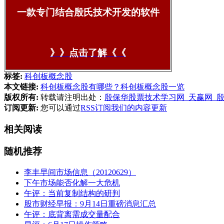
一款专门结合殷氏技术开发的软件
》》点击了解《《
标签:
科创板概念股
本文链接:
科创板概念股有哪些？科创板概念股一览
版权所有:
转载请注明出处：
殷保华股票技术学习网_天赢网_
订阅更新:
您可以通过
RSS订阅我们的内容更新
相关阅读
随机推荐
李丰早间市场信息（20120629）
下午市场能否化解一大危机
午评：当前复制结构的研判
股市财经早报：9月14日重磅消息汇总
午评：底背离需成交量配合