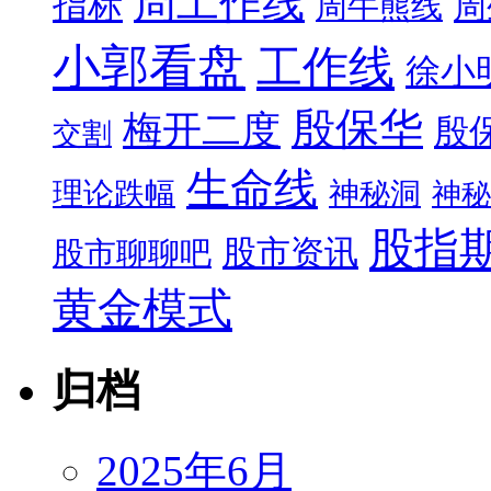
周工作线
指标
周
周牛熊线
小郭看盘
工作线
徐小
殷保华
梅开二度
殷
交割
生命线
理论跌幅
神秘洞
神秘
股指
股市资讯
股市聊聊吧
黄金模式
归档
2025年6月