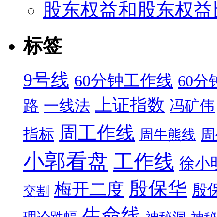
股东权益和股东权益
标签
9号线
60分钟工作线
60
上证指数
路
一线法
冯矿伟
周工作线
指标
周
周牛熊线
小郭看盘
工作线
徐小
殷保华
梅开二度
殷
交割
生命线